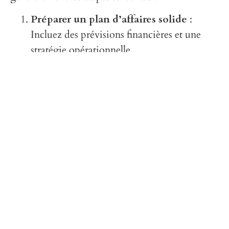
Préparer un plan d’affaires solide
:
Incluez des prévisions financières et une
stratégie opérationnelle.
Remplir le formulaire DS-160
: C’est le
formulaire de demande de visa non-
immigrant.
Prendre un rendez-vous à l’ambassade
ou au consulat des États-Unis
:
Préparez-vous pour l’entretien en
rassemblant tous les documents nécessaires.
Payer les frais de traitement
: Les frais
varient selon le pays et le type de visa.
Passer l’entretien
: Soyez prêt à discuter
de votre projet et de votre investissement.