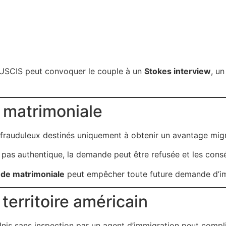
l’USCIS peut convoquer le couple à un
Stokes interview
, u
 matrimoniale
 frauduleux destinés uniquement à obtenir un avantage migr
st pas authentique, la demande peut être refusée et les con
ude matrimoniale
peut empêcher toute future demande d’im
e territoire américain
Unis sans inspection par un agent d’immigration peut compli