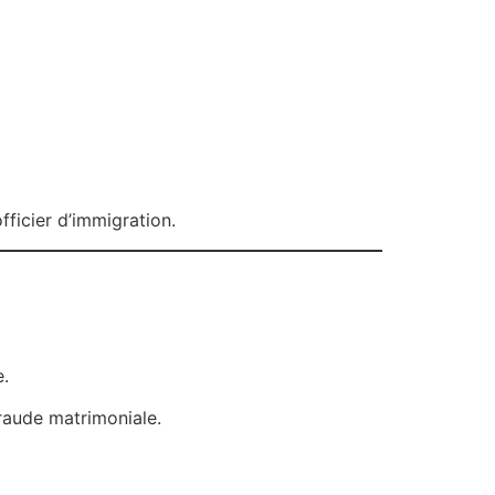
ficier d’immigration.
e.
raude matrimoniale.