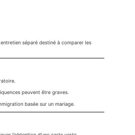
n entretien séparé destiné à comparer les
atoire.
séquences peuvent être graves.
migration basée sur un mariage.
quer l’obtention d’une carte verte.