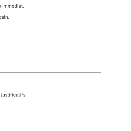
s immédiat.
cain.
stificatifs.