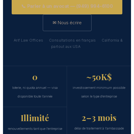
📞 Parler à un avocat — (949) 994-6100
✉ Nous écrire
Arif Law Offices
Consultations en français
California &
partout aux USA
0
~50K$
loterie, ni quota annuel — visa
investissement minimum possible
disponible toute l’année
selon le type d’entreprise
2–3 mois
Illimité
délai de traitement à l’ambassade
renouvellements tant que l’entreprise