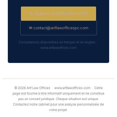
📞 Appeler le (949) 994-6100
✉ contact@ariflawofficespc.com
Consultations disponibles en français et en anglais ·
www.ariflawoffices.com
© 2026 Arif Law Offices ·
www.ariflawoffices.com
· Cette
page est fournie à titre informatif uniquement et ne constitue
pas un conseil juridique. Chaque situation est unique.
Contactez notre cabinet pour une analyse personnalisée de
votre projet.