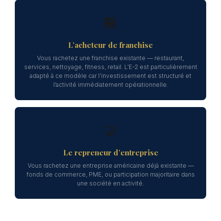
🏪
L’acheteur de franchise
Vous rachetez une franchise existante — restaurant,
services, nettoyage, fitness, retail. L’E-2 est particulièrement
adapté à ce modèle car l’investissement est structuré et
l’activité immédiatement opérationnelle.
🤝
Le repreneur d’entreprise
Vous rachetez une entreprise américaine déjà existante —
fonds de commerce, PME, ou participation majoritaire dans
une société en activité.