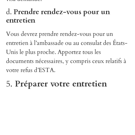
d.
Prendre rendez-vous pour un
entretien
Vous devrez prendre rendez-vous pour un
entretien à l’ambassade ou au consulat des États-
Unis le plus proche. Apportez tous les
documents nécessaires, y compris ceux relatifs à
votre refus d’ESTA.
5.
Préparer votre entretien
Lors de l’entretien, soyez prêt à expliquer les
raisons pour lesquelles votre ESTA a été refusé et
à fournir des informations supplémentaires sur
votre situation. La transparence est cruciale, et
vous devez être honnête concernant votre passé.